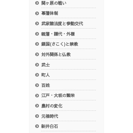
関ヶ原の戦い
幕藩体制
武家諸法度と参勤交代
親藩・譜代・外様
鎖国(さこく)と禁教
対外関係と仏教
武士
町人
百姓
江戸・大坂の繁栄
農村の変化
元禄時代
新井白石