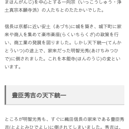
まほんがんじ)を中心とする一向宗（いっこうしゅう・浄
土真宗本願寺派）の人たちとのたたかいでした。
信長は京都に近い安土（あづち)に城を築き、城下町に家
来や商人を集めて楽市楽座(らくいちらくざ)の政策を行
い、商工業の発展を図りました。しかし天下統一(てんか
とういつ)の途上で、家来だった明智光秀(あけちみつひ
で)に倒されました。これを本能寺(ほんのうじ)の変とい
います。
豊臣秀吉の天下統一
ところが明智光秀も、すぐに織田信長の家来である豊臣秀
吉(とよとみひでよし)に倒されてしまいました。秀吉は、