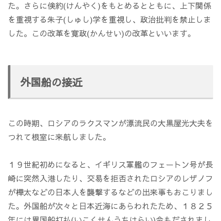
た。さらに倹約(けんやく)をもとめるとともに、上下関係
を重視する朱子(しゅし)学を重視し、政治批判を禁止しま
した。この改革を寛政(かんせい)の改革といいます。
外国船の接近
この時期、ロシアのラクスマンが漂流民の大黒屋光大夫を
つれて根室に来航しました。
１９世紀初めになると、イギリス軍艦のフェートン号が長
崎に突然入港したり、交易を拒否されたロシアのレザノフ
が樺太などの日本人を襲撃するなどの出来事もおこりまし
た。外国船が次々と日本近海にあらわれたため、１８２５
年には異国船打払(いこくせんうちはらい)令もだされまし