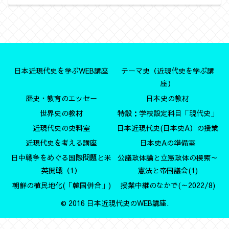
日本近現代史を学ぶWEB講座
テーマ史（近現代史を学ぶ講
座）
歴史・教育のエッセー
日本史の教材
世界史の教材
特設：学校設定科目「現代史」
近現代史の史料室
日本近現代史(日本史A）の授業
近現代史を考える講座
日本史Aの準備室
日中戦争をめぐる国際問題と米
公議政体論と立憲政体の模索～
英開戦（1）
憲法と帝国議会(1)
朝鮮の植民地化(「韓国併合」)
授業中継のなかで(～2022/8)
© 2016 日本近現代史のWEB講座.