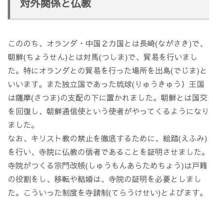
対外関係と仏教
こののち、オランダ・中国２カ国とは長崎(ながさき)で、
朝鮮(ちょうせん)とは対馬(つしま)で、貿易を行いまし
た。特にオランダとの貿易を行った場所を出島(でじま)と
いいます。また独立国であった琉球(りゅうきゅう）王国
は薩摩(さつま)の支配の下に置かれました。朝鮮とは国交
を回復し、朝鮮通信使という使者がやってくるようになり
ました。
なお、キリスト教の禁止を徹底するために、絵踏(えふみ)
を行い、寺院に仏教の信者であることを証明させました。
寺院がつくる宗門改帳(しゅうもんあらためちょう)は戸籍
の役割をし、移転や結婚は、寺院の証明を必要としまし
た。こういった制度を寺請制(てらうけせい)とよびます。