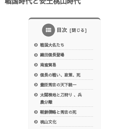
戦国時代と安土桃山時代
目次
戦国大名たち
織田信長登場
南蛮貿易
信長の戦い、政策、死
豊臣秀吉の天下統一
太閤検地と刀狩り 、兵
農分離
朝鮮侵略と秀吉の死
桃山文化