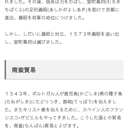
れました。その後、信長は力をのばし、室町幕府(むろま
ちばくふ)の足利義昭(あしかがよしあき)を助けて京都に
進出、義昭を将軍の地位につけました。
しかし、しだいに義昭と対立、１５７３年義昭を追い出
し、室町幕府は滅びました。
南蛮貿易
１５４３年、ポルトガル人が鹿児島(かごしま)県の種子島
(たねがしま)にたどりつき、鉄砲(てっぽう)を伝えまし
た。またキリスト教を伝えるために、スペイン人のフラン
シスコ=ザビエルもやってきました。こうした国との貿易
を、南蛮(なんばん)貿易とよびます。