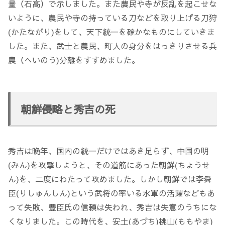
量（石高）で示しました。また農民や寺が反乱を起こせな
いように、農民や寺の持っている刀などを取り上げる刀狩
(かたながり)をして、天下統一を確かなものにしていきま
した。また、武士と農民、町人の身分をはっきりさせる兵
農（へいのう)分離をすすめました。
朝鮮侵略と秀吉の死
秀吉は晩年、国内の統一だけではあき足らず、中国の明
(みん)を攻撃しようと、その道筋にあった朝鮮(ちょうせ
ん)を、二度にわたって攻めました。しかし朝鮮では李舜
臣(りしゅんしん)という武将の率いる水軍の活躍などもあ
って失敗、豊臣氏の信頼は失われ、秀吉は失意のうちにな
くなりました。この時代を、安土(あづち)桃山(ももやま)