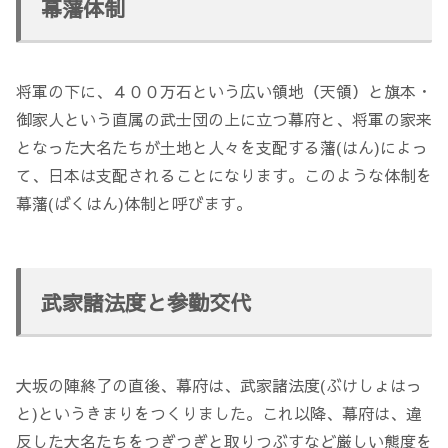
幕藩体制
将軍の下に、４００万石という広い領地（天領）と旗本・
御家人という直属の武士団の上に立つ幕府と、将軍の家来
となった大名たちが土地と人々を支配する藩(はん)によっ
て、日本は支配されることになります。このような体制を
幕藩(ばくはん)体制と呼びます。
武家諸法度と参勤交代
大坂の陣終了の直後、幕府は、武家諸法度(ぶけしょはっ
と)というきまりをつくりました。これ以降、幕府は、違
反した大名たちをつぎつぎと取りつぶすなど厳しい態度を