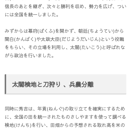
信長のあとを継ぎ、次々と勝利を収め、勢力を広げ、つい
には全国を統一しました。
みずからは幕府(ばくふ)を開かず、朝廷(ちょうてい)から
関白(かんぱく)や太政大臣(だじようだいじん)という役職
をもらい、その立場を利用し、太閤(たいこう)と呼ばれな
がら政治を行いました。
太閤検地と刀狩り 、兵農分離
同時に秀吉は、年貢(ねんぐ)の取り立てを確実にするため
に、全国の田を統一されたものさしやますを使って調べる
検地(けんち)を行い、田畑からの予想される取れ高を米の