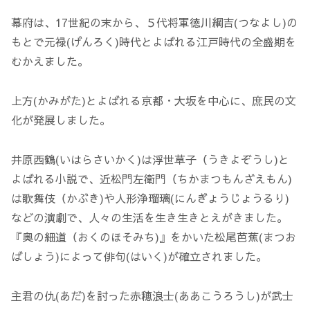
幕府は、17世紀の末から、５代将軍徳川綱吉(つなよし)の
もとで元禄(げんろく)時代とよばれる江戸時代の全盛期を
むかえました。
上方(かみがた)とよばれる京都・大坂を中心に、庶民の文
化が発展しました。
井原西鶴(いはらさいかく)は浮世草子（うきよぞうし)と
よばれる小説で、近松門左衛門（ちかまつもんざえもん)
は歌舞伎（かぶき)や人形浄瑠璃(にんぎょうじょうるり)
などの演劇で、人々の生活を生き生きとえがきました。
『奥の細道（おくのほそみち)』をかいた松尾芭蕉(まつお
ばしょう)によって俳句(はいく)が確立されました。
主君の仇(あだ)を討った赤穂浪士(ああこうろうし)が武士