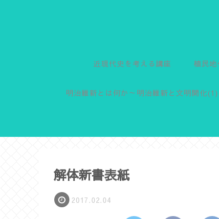
近現代史を考える講座
植民地
明治維新とは何か～明治維新と文明開化(1)
解体新書表紙
2017.02.04