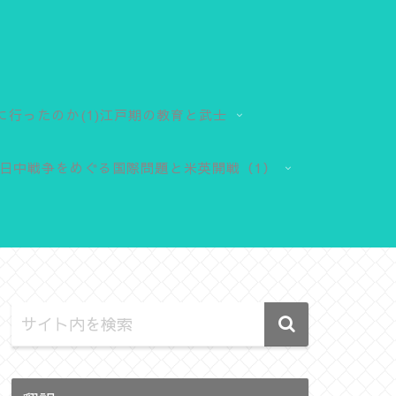
に行ったのか(1)江戸期の教育と武士
日中戦争をめぐる国際問題と米英開戦（1）