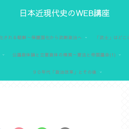
日本近現代史のWEB講座
化される朝鮮～保護国化から武断政治へ
「武士」はどこ
公議政体論と立憲政体の模索～憲法と帝国議会(1)
９０年代「政治改革」とその後