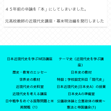
４５年前の卒論を「本」にしてしまいました。
元高校教師の近現代史講座・幕末明治編を発行しました
日本近現代史を学ぶWEB講座
テーマ史（近現代史を学ぶ講
座）
歴史・教育のエッセー
日本史の教材
世界史の教材
特設：学校設定科目「現代史」
近現代史の史料室
日本近現代史(日本史A）の授業
近現代史を考える講座
日本史Aの準備室
日中戦争をめぐる国際問題と米
公議政体論と立憲政体の模索～
英開戦（1）
憲法と帝国議会(1)