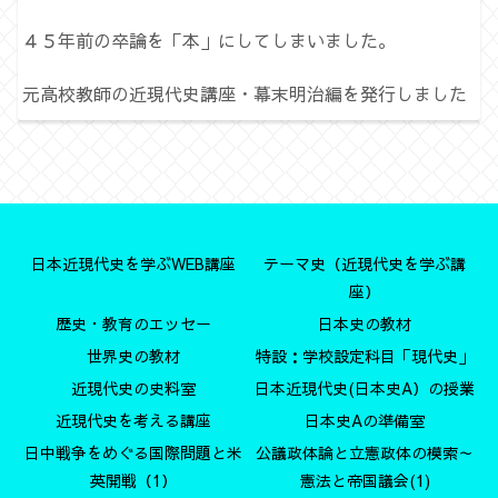
４５年前の卒論を「本」にしてしまいました。
元高校教師の近現代史講座・幕末明治編を発行しました
日本近現代史を学ぶWEB講座
テーマ史（近現代史を学ぶ講
座）
歴史・教育のエッセー
日本史の教材
世界史の教材
特設：学校設定科目「現代史」
近現代史の史料室
日本近現代史(日本史A）の授業
近現代史を考える講座
日本史Aの準備室
日中戦争をめぐる国際問題と米
公議政体論と立憲政体の模索～
英開戦（1）
憲法と帝国議会(1)