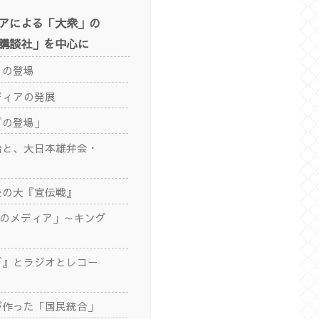
アによる「大衆」の
講談社」を中心に
」の登場
ディアの発展
グの登場」
治と、大日本雄弁会・
後の大『宣伝戦』
合のメディア」～キング
グ』とラジオとレコー
が作った「国民統合」