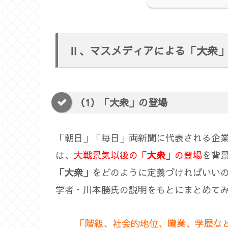
Ⅱ、マスメディアによる「大衆
（1）「大衆」の登場
「朝日」「毎日」両新聞に代表される企
は、
大戦景気以後の「
大衆
」の登場
を背
「大衆」
をどのように定義づければいい
学者・川本勝氏の説明をもとにまとめて
「階級、社会的地位、職業、学歴な