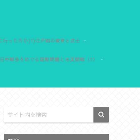
に行ったのか(1)江戸期の教育と武士
日中戦争をめぐる国際問題と米英開戦（1）