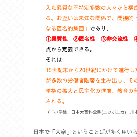
えた異質な不特定多数の人々から構
る。お互いは未知な関係で、間接的
なる匿名的集団」
であり、
①異質性 ②匿名性 ③非交流性 
点から定義できる。
それは
19世紀末から20世紀にかけて進行
が多数の労働者階層を生み出し、そ
挙権の拡大と民主化の進展、教育の
される。
（「小学館 日本大百科全書(ニッポニカ)」川
日本で「大衆」ということばが多く用い