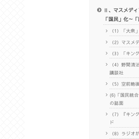
Ⅱ、マスメディ
「国民」化～「
（1）「大衆
（2）マスメ
（3）「キン
（4）野間清
講談社
（5）空前絶
(6)「国民統
の誌面
（7）『キン
ド
（8）ラジオ