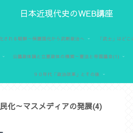
日本近現代史のWEB講座
化される朝鮮～保護国化から武断政治へ
「武士」はどこ
公議政体論と立憲政体の模索～憲法と帝国議会(1)
９０年代「政治改革」とその後
民化～マスメディアの発展(4)