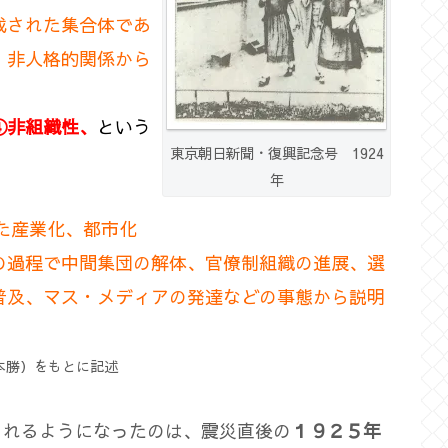
成された集合体であ
・非人格的関係から
④非組織性、
という
東京朝日新聞・復興記念号 1924
年
した産業化、都市化
の過程で中間集団の解体、官僚制組織の進展、選
普及、マス・メディアの発達などの事態から説明
本勝）をもとに記述
られるようになったのは、震災直後の
１９２５年