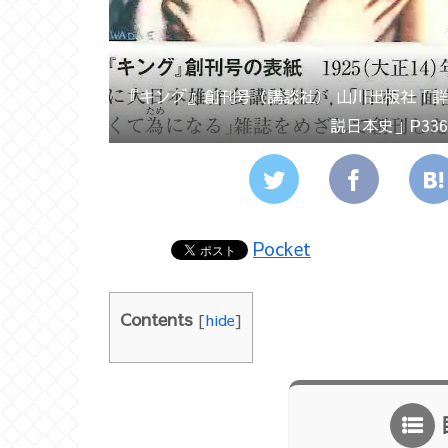
『キング』創刊号（講談社） 山川出版社「
説日本史」P33
Pocket
Contents
[
hide
]