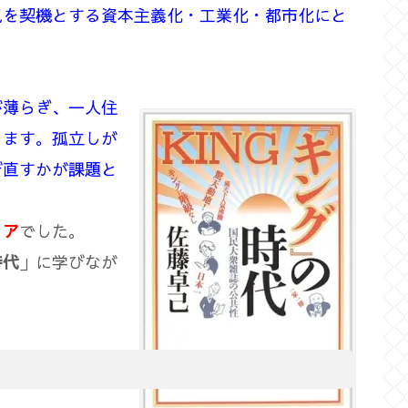
気を契機とする資本主義化・工業化・都市化にと
が薄らぎ、一人住
します。孤立しが
び直すかが課題と
ィア
でした。
時代
」に学びなが