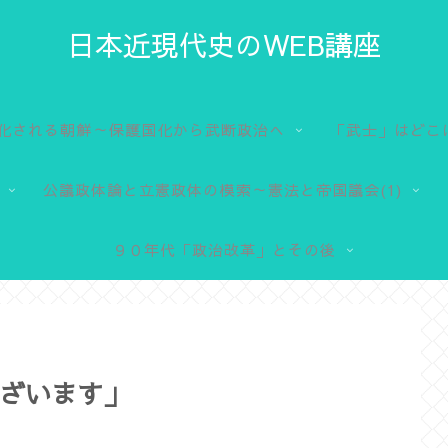
日本近現代史のWEB講座
化される朝鮮～保護国化から武断政治へ
「武士」はどこ
公議政体論と立憲政体の模索～憲法と帝国議会(1)
９０年代「政治改革」とその後
ざいます」