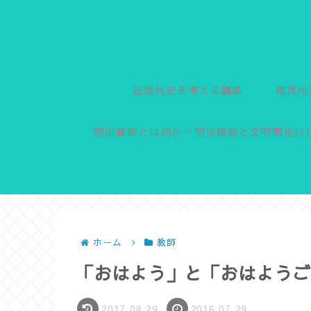
近現代史を考える講座
植民地
明治維新とは何か～明治維新と文明開化(1)
ホーム
教師
「おはよう」と「おはようご
2017.08.29
2016.07.29