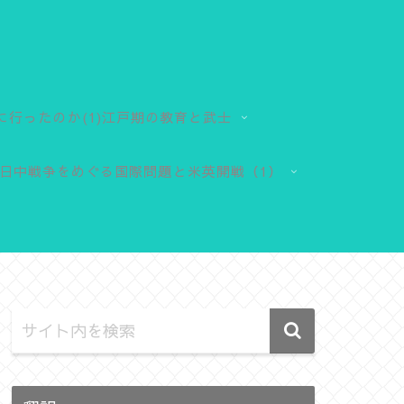
に行ったのか(1)江戸期の教育と武士
日中戦争をめぐる国際問題と米英開戦（1）