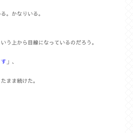
いる。かなりいる。
という上から目線になっているのだろう。
ます
」、
したまま続けた。